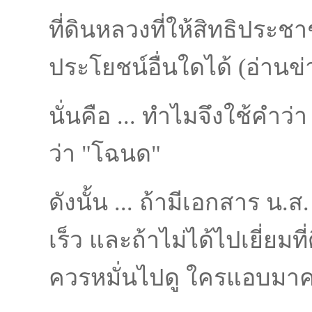
ที่ดินหลวงที่ให้สิทธิประช
ประโยชน์อื่นใดได้ (อ่าน
นั่นคือ ... ทำไมจึงใช้คำว
ว่า "โฉนด"
ดังนั้น ... ถ้ามีเอกสาร 
เร็ว และถ้าไม่ได้ไปเยี่ยม
ควรหมั่นไปดู ใครแอบมา