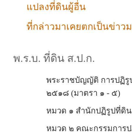
แปลงที่ดินผู้อื่น
ที่กล่าวมาเคยตกเป็นข่าว
พ.ร.บ. ที่ดิน ส.ป.ก.
พระราชบัญญัติ การปฏิรูป
๒๕๑๘ (มาตรา ๑ - ๕)
หมวด ๑ สำนักปฏิรูปที่ดิ
หมวด ๒ คณะกรรมการปฏิร