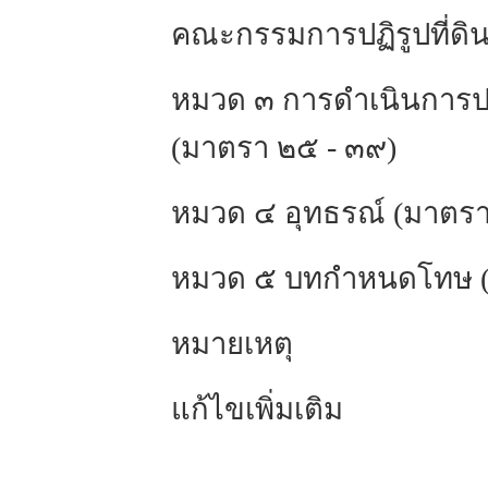
คณะกรรมการปฏิรูปที่ดิน
หมวด ๓ การดำเนินการปฏิ
(มาตรา ๒๕ - ๓๙)
หมวด ๔ อุทธรณ์ (มาตรา
หมวด ๕ บทกำหนดโทษ (
หมายเหตุ
แก้ไขเพิ่มเติม