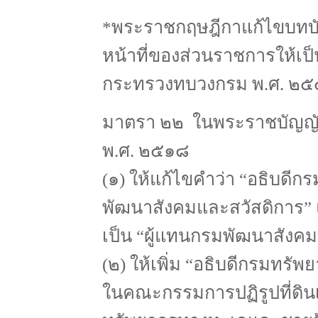
*พระราชกฤษฎีกาแก้ไขบทบั
หน้าที่ของส่วนราชการให้เป
กระทรวงทบวงกรม พ.ศ. ๒๕
มาตรา ๒๒ ในพระราชบัญญัติ
พ.ศ. ๒๕๑๘
(๑) ให้แก้ไขคำว่า “อธิบดีก
พัฒนาสังคมและสวัสดิการ” 
เป็น “ผู้แทนกรมพัฒนาสังค
(๒) ให้เพิ่ม “อธิบดีกรมทร
ในคณะกรรมการปฏิรูปที่ดินเ