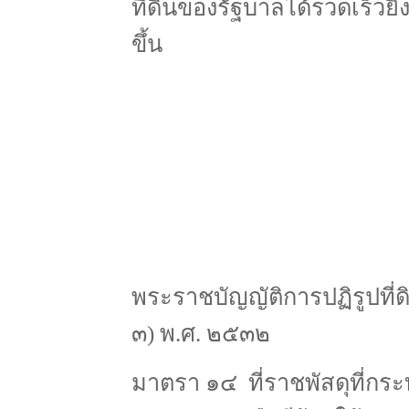
ที่ดินของรัฐบาลได้รวดเร็วยิ่
ขึ้น
พระราชบัญญัติการปฏิรูปที่ด
๓) พ.ศ. ๒๕๓๒
มาตรา ๑๔ ที่ราชพัสดุที่กระ