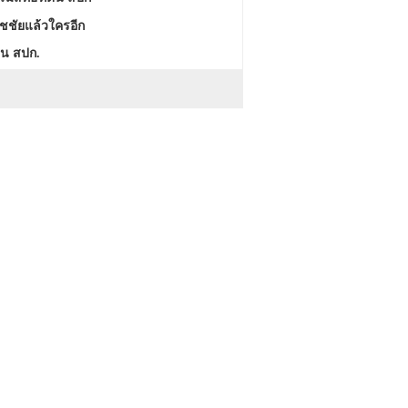
ัชชัยแล้วใครอีก
ดิน สปก.