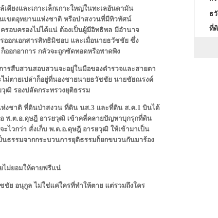
วณใกล้เคียงและเกาะเล็กเกาะใหญ่ในทะเลอันดามัน
ธว
นเขตอุทยานแห่งชาติ หรือป่าสงวนที่มีทิวทัศน์
ที่
รอบครองไม่ได้แน่ ต้องเป็นผู้มีอิทธิพล มีอำนาจ
การออกเอกสารสิทธิมิชอบ และเมื่อนายธวัชชัย ซึ่ง
น ก็ออกอาการ กลัวจะถูกซัดทอดหรือพาดพิง
งใหม่ การสืบสวนสอบสวนจะอยู่ในมือของตำรวจและสายตา
จะไม่ตายเปล่าก็อยู่ที่นองชายนายธวัชชัย นายชัยณรงค์
ารยวุฒิ รองปลัดกระทรวงยุติธรรม
่งชาติ ที่ดินป่าสงวน ที่ดิน นส.3 และที่ดิน ส.ค.1 บินได้
พ.ต.อ.ดุษฎี อารยวุฒิ เข้าคลี่คลายปัญหาบุกรุกที่ดิน
ะไวกว่า สั่งเก็บ พ.ต.อ.ดุษฎี อารยวุฒิ ให้เข้ามาเป็น
วามเป็นธรรมจากกระบวนการยุติธรรมก็ยกขบวนกันมาร้อง
ายไม่ยอมให้ตายฟรีแน่
ชชัย อนุกูล ไม่ใช่แค่ใครที่ทำให้ตาย แต่รวมถึงใคร