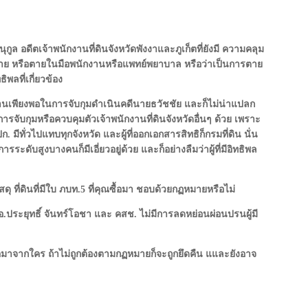
ล อดีตเจ้าพนักงานที่ดินจังหวัดพังงาและภูเก็ตที่ยังมี ความคลุม
าย หรือตายในมือพนักงานหรือแพทย์พยาบาล หรือว่าเป็นการตาย
ิพลที่เกี่ยวข้อง
านเพียงพอในการจับกุมดำเนินคดีนายธวัชชัย และก็ไม่น่าแปลก
การจับกุมหรือควบคุมตัวเจ้าพนักงานที่ดินจังหวัดอื่นๆ ด้วย เพราะ
. มีทั่วไปแทบทุกจังหวัด และผู้ที่ออกเอกสารสิทธิก็กรมที่ดิน นั่น
ระดับสูงบางคนก็มีเอี่ยวอยู่ด้วย และก็อย่างลืมว่าผู้ที่มีอิทธิพล
ภัสดุ ที่ดินที่มีใบ ภบท.5 ที่คุณซื้อมา ชอบด้วยกฏหมายหรือไม่
.ประยุทธิ์ จันทร์โอชา และ คสช. ไม่มีการลดหย่อนผ่อนปรนผู้มี
ะซื้อมาจากใคร ถ้าไม่ถูกต้องตามกฏหมายก็จะถูกยึดคืน แและยังอาจ