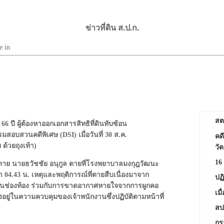
ข่าวที่ดิน ส.ป.ก.
e in
สต
ยุ 66 ปี ผู้ต้องหาออกเอกสารสิทธิที่ดินทับซ้อน
สอบสวนคดีพิเศษ (DSI) เมื่อวันที่ 30 ส.ค.
คด
้วยถุงเท้า)
วั
16
าผู้ตาย นายธวัชชัย อนุกูล ตายที่โรงพยาบาลมงกุฎวัฒนะ
วลา 04.43 น. เหตุและพฤติการณ์ที่ตายสืบเนื่องมาจาก
ปฏ
ในช่องท้อง ร่วมกับการขาดอากาศหายใจจากการผูกคอ
เมื
อยู่ในความควบคุมของเจ้าพนักงานซึ่งปฏิบัติตามหน้าที่
สป
กรร