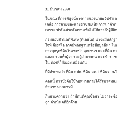
31 มีนาคม 2560
ในขณะที่การพิสูจน์การตายของนายธวัชชัย อนุกู
เคลือ การตายของนายธวัชชัยเป็นการฆ่าตัวต
เพราะ ฆ่าปิดปากตัดตอนเพื่อไม่ให้สาวถึงผู้มีอิทธ
กรมสอบสวนคดีพิเศษ (ดีเอสไอ) น่าจะมีหลักฐ
ใจที่ ดีเอสไอ อาจมีหลักฐานหรือข้อมูลอื่นๆ ใน
การบุกรุกที่ดินในเขตป่า อุทยานฯ และที่ดิน สปก
แหละ รวมทั้งผู้ว่า รองผู้ว่าบางคน และข้าราชการ
ใน ท้องที่ก็มีเยอะเหมือนกัน
ก็มีคำถามว่า ที่ดิน สปก. ที่ดิน สค.1 ที่ดินราช
ตอนนี้ การบังคับใช้กฏหมายภายใต้รัฐบาลพล.อ
อำนาจ มากบารมี
ก็หมายความว่า ถ้าที่ดินที่คุณซื้อมา ไม่ว่าจ
ถูก ดำเนินคดีอีกด้วย