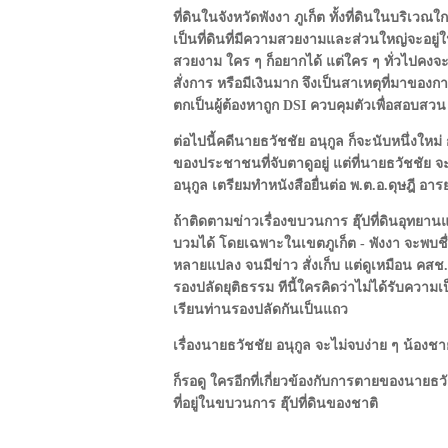
ที่ดินในจังหวัดพังงา ภูเก็ต ทั้งที่ดินในบริเ
เป็นที่ดินที่มีความสวยงามและส่วนใหญ่จะอยู่ใ
สวยงาม ใคร ๆ ก็อยากได้ แต่ใคร ๆ ทั่วไปคงจะค
สั่งการ หรือมีเงินมาก จึงเป็นสาเหตุที่มาของ
ตกเป็นผู้ต้องหาถูก DSI ควบคุมตัวเพื่อสอบสว
ต่อไปนี้คดีนายธวัชชัย อนุกูล ก็จะนับหนึ่
ของประชาชนที่จับตาดูอยู่ แต่ที่นายธวัชชัย 
อนุกูล เตรียมทำหนังสือยื่นต่อ พ.ต.อ.ดุษฎี อ
ถ้าติดตามข่าวเรื่องขบวนการ ฮุ๊ปที่ดินอุทยานแห
บวมได้ โดยเฉพาะในเขตภูเก็ต - พังงา จะพบชื่อ 
หลายแปลง จนมีข่าว สั่งเก็บ แต่ดูเหมือน คสช.จ
รองปลัดยุติธรรม ทีนี้ใครคิดว่าไม่ได้รับค
เรียนท่านรองปลัดกันเป็นแถว
เรื่องนายธวัชชัย อนุกูล จะไม่จบง่าย ๆ น้องช
ก็รอดู ใครอีกที่เกี่ยวข้องกับการตายของนายธวั
ที่อยู่ในขบวนการ ฮุ๊ปที่ดินของชาติ