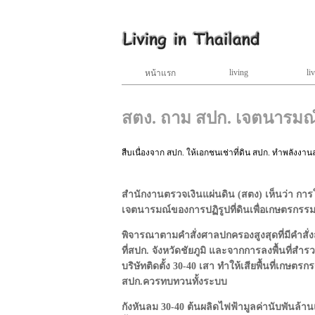
living
liv
หน้าแรก
สตง. ถาม สปก. เจตนารมณ์ก
สืบเนื่องจาก สปก. ให้เอกชนเช่าที่ดิน สปก. ทำพลังงาน
สำนักงานตรวจเงินแผ่นดิน (สตง) เห็นว่า การให
เจตนารมณ์ของการปฏิรูปที่ดินเพื่อเกษตรกรร
พิจารณาตามคำสั่งศาลปกครองสูงสุดที่มีคำสั่งส
ที่สปก. จังหวัดชัยภูมิ และจากการลงพื้นที่สำรวจ
บริษัทติดตั้ง 30-40 เสา ทำให้เสียพื้นที่เกษตร
สปก.ควรทบทวนทั้งระบบ
กังหันลม 30-40 ต้นผลิดไฟฟ้ามูลค่านับพันล้า