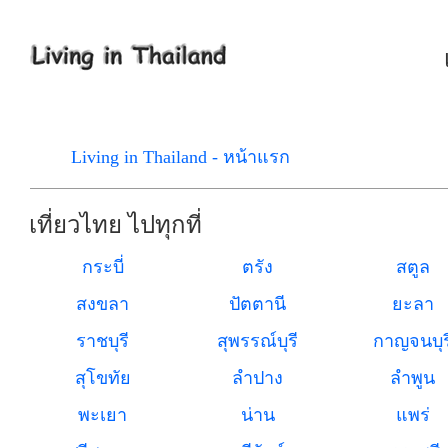
Living in Thailand - หน้าแรก
เที่ยวไทย ไปทุกที่
กระบี่
ตรัง
สตูล
สงขลา
ปัตตานี
ยะลา
ราชบุรี
สุพรรณ์บุรี
กาญจนบุร
สุโขทัย
ลำปาง
ลำพูน
พะเยา
น่าน
แพร่