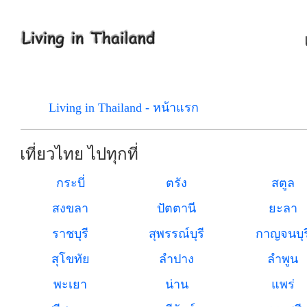
Living in Thailand - หน้าแรก
เที่ยวไทย ไปทุกที่
กระบี่
ตรัง
สตูล
สงขลา
ปัตตานี
ยะลา
ราชบุรี
สุพรรณ์บุรี
กาญจนบุร
สุโขทัย
ลำปาง
ลำพูน
พะเยา
น่าน
แพร่