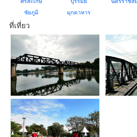
ศรีสะเกษ
บุรีรัมย์
นครราชสี
ชัยภูมิ
มุกดาหาร
ที่เที่ยว