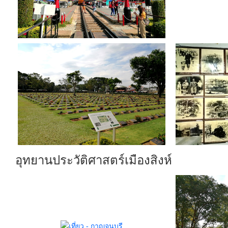
อุทยานประวัติศาสตร์เมืองสิงห์