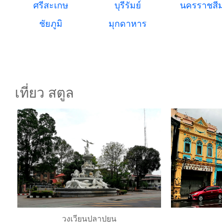
ศรีสะเกษ
บุรีรัมย์
นครราชสี
ชัยภูมิ
มุกดาหาร
เที่ยว สตูล
วงเวียนปลาปยูน