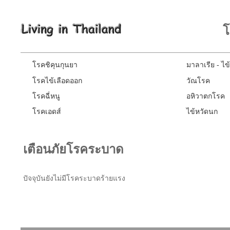
โ
โรคชิคุนกุนยา
มาลาเรีย - ไข้จ
โรคไข้เลือดออก
วัณโรค
โรคฉี่หนู
อหิวาตกโรค
โรคเอดส์
ไข้หวัดนก
เตือนภัยโรคระบาด
ปัจจุบันยังไม่มีโรคระบาดร้ายแรง