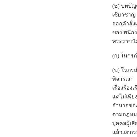
(๒) บทบัญ
เชี่ยวชาญ
ออกคำสั่งเ
ของ พนักง
พระราชบัญญ
(ก) ในกรณี
(ข) ในกรณี
พิจารณา
เรื่องร้อ
แต่ไม่เพีย
อำนาจของค
ตามกฎหมาย
บุคคลผู้เ
แล้วแต่กร