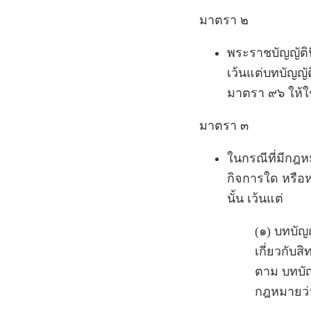
มาตรา ๒
พระราชบัญญัติน
เว้นแต่บทบัญ
มาตรา ๙๖ ให้ใช
มาตรา ๓
ในกรณีที่มีกฎห
กิจการใด หรือ
นั้น เว้นแต่
(๑) บทบัญ
เกี่ยวกับส
ตาม บทบัญญ
กฎหมายว่า