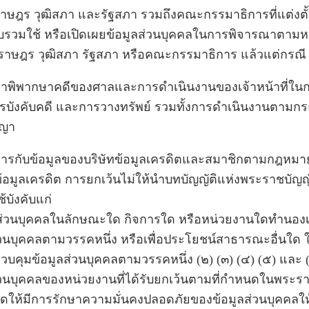
ราษฎร วุฒิสภา และรัฐสภา รวมถึงคณะกรรมาธิการที่แต่งตั
รวบรวมใช้ หรือเปิดเผยข้อมูลส่วนบุคคลในการพิจารณาตามห
ราษฎร วุฒิสภา รัฐสภา หรือคณะกรรมาธิการ แล้วแต่กรณี
ณาพิพากษาคดีของศาลและการดำเนินงานของเจ้าหน้าที่ใ
รบังคับคดี และการวางทรัพย์ รวมทั้งการดำเนินงานตามก
าญา
การกับข้อมูลของบริษัทข้อมูลเครดิตและสมาชิกตามกฎหมา
้อมูลเครดิต การยกเว้นไม่ให้นำบทบัญญัติแห่งพระราชบัญญัต
้บังคับแก่
ลส่วนบุคคลในลักษณะใด กิจการใด หรือหน่วยงานใดทำนองเดี
่วนบุคคลตามวรรคหนึ่ง หรือเพื่อประโยชน์สาธารณะอื่นใด 
วบคุมข้อมูลส่วนบุคคลตามวรรคหนึ่ง (๒) (๓) (๔) (๕) และ (
่วนบุคคลของหน่วยงานที่ได้รับยกเว้นตามที่กำหนดในพระ
ัดให้มีการรักษาความมั่นคงปลอดภัยของข้อมูลส่วนบุคคลใ