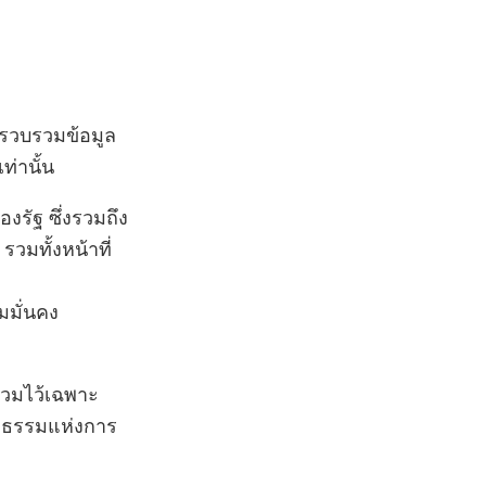
บรวบรวมข้อมูล
่านั้น
งรัฐ ซึ่งรวมถึง
มทั้งหน้าที่
มมั่นคง
บรวมไว้เฉพาะ
ยธรรมแห่งการ