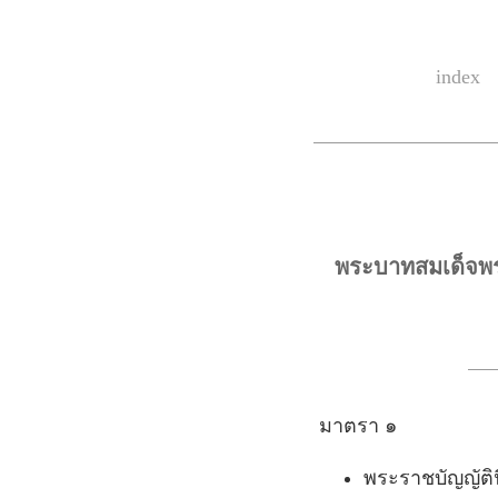
index
พระบาทสมเด็จพร
มาตรา ๑
พระราชบัญญัติน