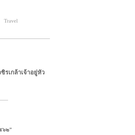
Travel
กล้าเจ้าอยู่หัว
๒๕๖๒”